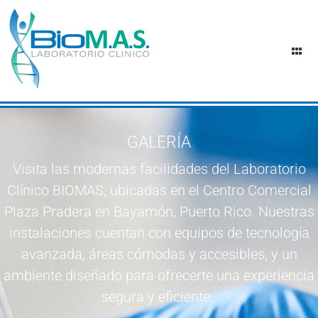
GALERÍA
Visita las modernas facilidades del Laboratorio
Clínico BIOMAS, ubicadas en el Centro Comercial
Plaza Pradera en Bayamón, Puerto Rico. Nuestras
instalaciones cuentan con equipos de tecnología
avanzada, áreas cómodas y accesibles, y un
ambiente diseñado para ofrecerte una experiencia
segura y eficiente.